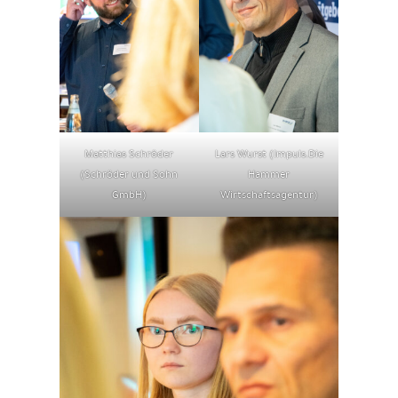
Matthias Schröder
Lars Wurst (Impuls.Die
(Schröder und Sohn
Hammer
GmbH)
Wirtschaftsagentur)