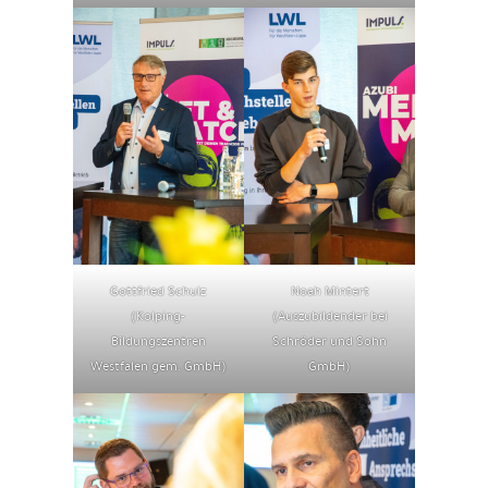
Gottfried Schulz
Noah Mintert
(Kolping-
(Auszubildender bei
Bildungszentren
Schröder und Sohn
Westfalen gem. GmbH)
GmbH)