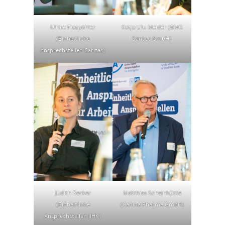
Ulrike Flaspöhler
Katja Lilu Melder (BMG
(Einheitliche
Santec GmbH)
Ansprechstellen Caritas)
Judith Becker
Matthias Scheinhütte
(Einheitliche
(Canina Pharma GmbH)
Ansprechstellen IIHK)