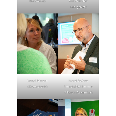
Dortmund)
Westfälisches
Ruhrgebiet)
Jenny Heimann
Pascal Ledune
(Moderatorin)
(Impuls.Die Hammer
Wirtschaftsagentur)