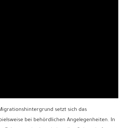
nunternehmen Bönninger Gerüstbau GmbH & Co. KG
Migrationshintergrund setzt sich das
pielsweise bei behördlichen Angelegenheiten. In