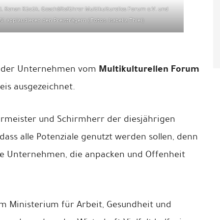
Kenan Kücük, Geschäftsführer Multikulturelles Forum e.V. und
 applaudieren den Preisträgern (Fotos: Isabella Thiel)
Multikulturellen Forum
under Unternehmen vom
eis ausgezeichnet.
meister und Schirmherr der diesjährigen
dass alle Potenziale genutzt werden sollen, denn
fe Unternehmen, die anpacken und Offenheit
 im Ministerium für Arbeit, Gesundheit und