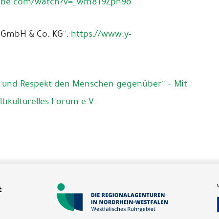
tube.com/watch?v=_wm819Zph9o
 GmbH & Co. KG“:
https://www.y-
t und Respekt den Menschen gegenüber“ – Mit
ltikulturelles Forum e.V.
t